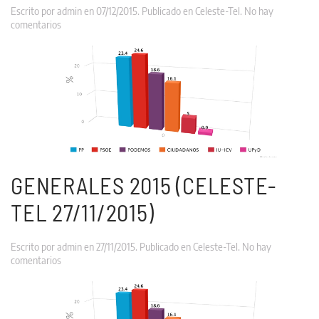
Escrito por
admin
en
07/12/2015
. Publicado en
Celeste-Tel
.
No hay
en
comentarios
Generales
2015
(Celeste-
Tel
04/12/2015)
GENERALES 2015 (CELESTE-
TEL 27/11/2015)
Escrito por
admin
en
27/11/2015
. Publicado en
Celeste-Tel
.
No hay
en
comentarios
Generales
2015
(Celeste-
Tel