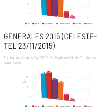
27/11/2015)
GENERALES 2015 (CELESTE-
TEL 23/11/2015)
Escrito por
admin
en
24/11/2015
. Publicado en
Celeste-Tel
.
No hay
en
comentarios
Generales
2015
(Celeste-
Tel
23/11/2015)