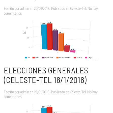
Escrito por
admin
en
20/01/2016
. Publicado en
Celeste-Tel
.
No hay
en
comentarios
Elecciones
Generales
(Llorente
&
Cuenca
19/1/2016)
ELECCIONES GENERALES
(CELESTE-TEL 18/1/2016)
Escrito por
admin
en
19/01/2016
. Publicado en
Celeste-Tel
.
No hay
en
comentarios
Elecciones
Generales
(Celeste-