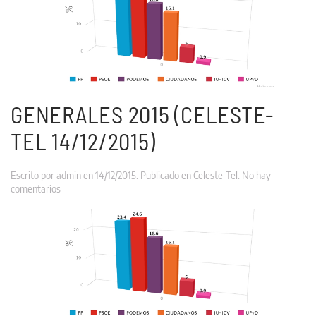
Tel
18/1/2016)
GENERALES 2015 (CELESTE-
TEL 14/12/2015)
Escrito por
admin
en
14/12/2015
. Publicado en
Celeste-Tel
.
No hay
en
comentarios
Generales
2015
(Celeste-
Tel
14/12/2015)