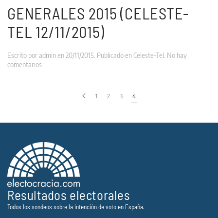
GENERALES 2015 (CELESTE-
TEL 12/11/2015)
Escrito por
admin
en
20/11/2015
. Publicado en
Celeste-Tel
.
No hay
en
comentarios
Generales
2015
(Celeste-
1
2
3
4
Tel
12/11/2015)
Resultados electorales
Todos los sondeos sobre la intención de voto en España.