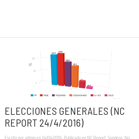
ELECCIONES GENERALES (NC
REPORT 24/4/2016)
Escrito por
admin
en
24/04/2016
. Publicado en
NC Report
,
Sondeos
.
No