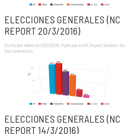
ELECCIONES GENERALES (NC
REPORT 20/3/2016)
Escrito por
admin
en
20/03/2016
. Publicado en
NC Report
,
Sondeos
.
No
en
hay comentarios
Elecciones
Generales
(NC
REPORT
20/3/2016)
ELECCIONES GENERALES (NC
REPORT 14/3/2016)