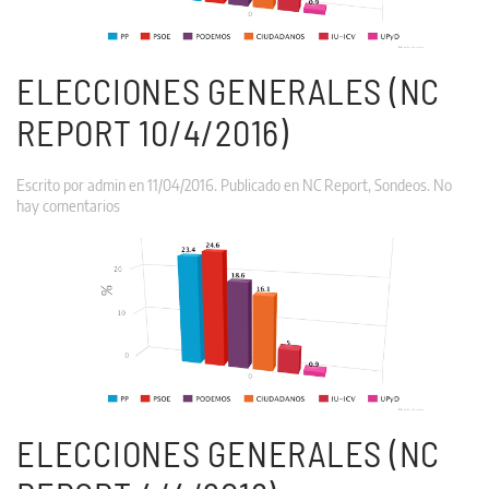
ELECCIONES GENERALES (NC
REPORT 10/4/2016)
Escrito por
admin
en
11/04/2016
. Publicado en
NC Report
,
Sondeos
.
No
en
hay comentarios
Elecciones
Generales
(NC
REPORT
10/4/2016)
ELECCIONES GENERALES (NC