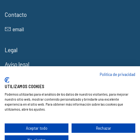
Contacto
email
Legal
Aviso legal
Política de Cookies
Política de privacidad
Política de privacidad
UTILIZAMOS COOKIES
Accesibilidad
Podemos utilizarlas para el análisis de los datos de nuestros visitantes, para mejorar
nuestro sitio web, mostrar contenido personalizado y brindarle una excelente
experiencia en el sitio web. Para obtener más información sobre las cookies que
utilizamos, abre los ajustes.
© 2026 Electocracia. Todos los derechos reservados.
Web creada por ♥
Exprime Creatividad
.
Aceptar todo
Rechazar
No, ajustar