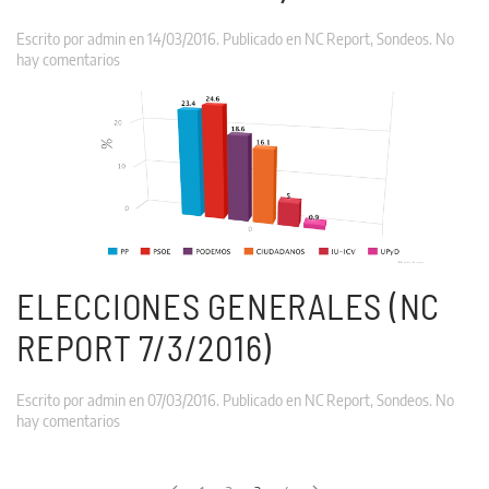
Escrito por
admin
en
14/03/2016
. Publicado en
NC Report
,
Sondeos
.
No
en
hay comentarios
Elecciones
Generales
(NC
REPORT
14/3/2016)
ELECCIONES GENERALES (NC
REPORT 7/3/2016)
Escrito por
admin
en
07/03/2016
. Publicado en
NC Report
,
Sondeos
.
No
en
hay comentarios
Elecciones
Generales
(NC