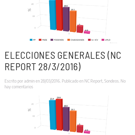
(Netquest
2/4/2016)
ELECCIONES GENERALES (NC
REPORT 28/3/2016)
Escrito por
admin
en
28/03/2016
. Publicado en
NC Report
,
Sondeos
.
No
en
hay comentarios
Elecciones
Generales
(NC
REPORT
28/3/2016)