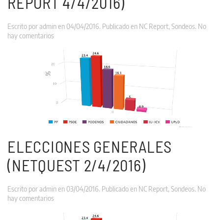
REPORT 4/4/2016)
Escrito por
admin
en
04/04/2016
. Publicado en
NC Report
,
Sondeos
.
No
en
hay comentarios
Elecciones
Generales
(NC
REPORT
4/4/2016)
ELECCIONES GENERALES
(NETQUEST 2/4/2016)
Escrito por
admin
en
03/04/2016
. Publicado en
NC Report
,
Sondeos
.
No
en
hay comentarios
Elecciones
Generales