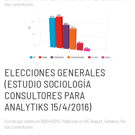
en
hay comentarios
Elecciones
Generales
(NC
REPORT
24/4/2016)
ELECCIONES GENERALES
(ESTUDIO SOCIOLOGÍA
CONSULTORES PARA
ANALYTIKS 15/4/2016)
Escrito por
admin
en
18/04/2016
. Publicado en
NC Report
,
Sondeos
.
No
en
hay comentarios
Elecciones