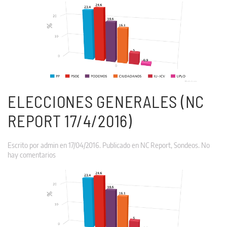
Generales
(Estudio
Sociología
Consultores
para
Analytiks
15/4/2016)
ELECCIONES GENERALES (NC
REPORT 17/4/2016)
Escrito por
admin
en
17/04/2016
. Publicado en
NC Report
,
Sondeos
.
No
en
hay comentarios
Elecciones
Generales
(NC
REPORT
17/4/2016)