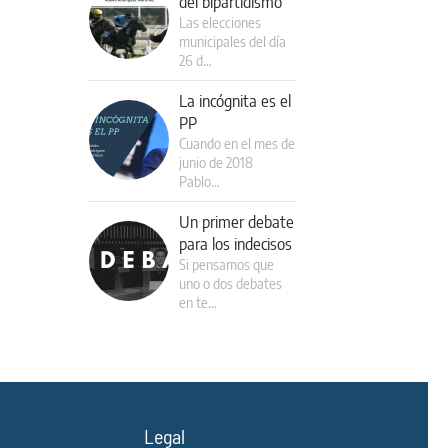
del bipartidismo
Las elecciones
municipales del día
26 d…
La incógnita es el
PP
Cuando en el mes de
junio de 2018
Pablo…
Un primer debate
para los indecisos
Si pensamos que
uno o dos debates
en te…
Legal