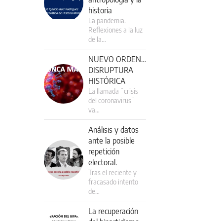
historia
La pandemia.
Reflexiones a la luz
de la…
NUEVO ORDEN…
DISRUPTURA
HISTÓRICA
La llamada ¨crisis
del coronavirus¨
va…
Análisis y datos
ante la posible
repetición
electoral.
Tras el reciente y
fracasado intento
de…
La recuperación