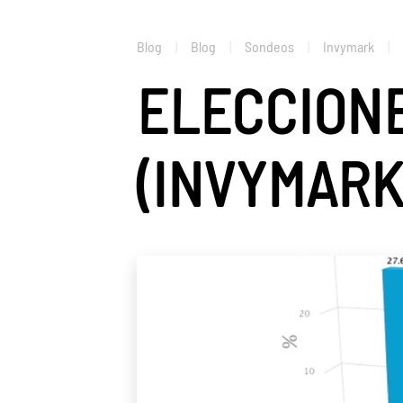
Blog
Blog
Sondeos
Invymark
ELECCION
(INVYMARK 