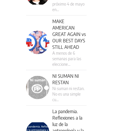
próximo 4 de mayo
en…
MAKE
AMERICAN
GREAT AGAIN vs
OUR BEST DAYS
STILL AHEAD
A menos de 6
semanas para las
eleccione…
NI SUMAN NI
RESTAN
Ni suman ni restan.
No es una simple
cu…
La pandemia.
Reflexiones a la
luz de la
antropología y la