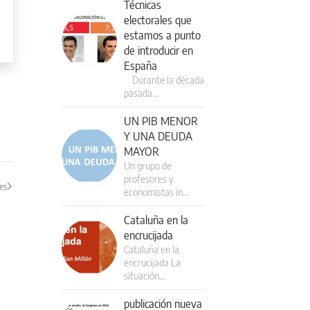
Técnicas
electorales que
estamos a punto
de introducir en
España
Durante la década
pasada…
UN PIB MENOR
Y UNA DEUDA
MAYOR
Un grupo de
profesores y
es
economistas in…
Cataluña en la
encrucijada
Cataluña en la
encrucijada La
situación…
publicación nueva