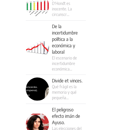
D‘Hondt es
inocente. La
circunscr…
De la
incertidumbre
política a la
económica y
laboral
El escenario de
incertidumbre
económica…
Divide et vinces.
Qué frágil es la
memoria y qué
pequeña…
El peligroso
efecto imán de
Ayuso.
Las elecciones del