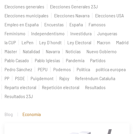
Elecciones generales
Elecciones Generales 23J
Elecciones municipales
Elecciones Navarra
Elecciones USA
Empleo en España
Encuestas
España
Famosos
Feminismo
Independentismo
Investidura
Junqueras
la CUP
LePen
Ley D`hondt
Ley Electoral
Macron
Madrid
Máster
Natalidad
Navarra
Noticias
Nuevo Gobierno
Pablo Casado
Pablo Iglesias
Pandemia
Partidos
Pedro Sánchez
PEPU
Podemos
Política
política europea
PP
PSOE
Puigdemont
Rajoy
Referéndum Cataluña
Reparto electoral
Repetición electoral
Resultados
Resultados 23J
Blog
Economía