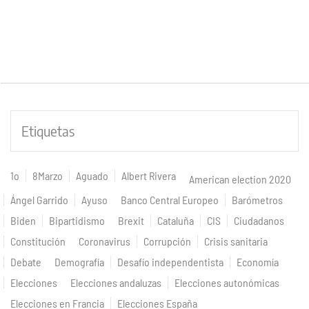
Etiquetas
1o
8Marzo
Aguado
Albert Rivera
American election 2020
Ángel Garrido
Ayuso
Banco Central Europeo
Barómetros
Biden
Bipartidismo
Brexit
Cataluña
CIS
Ciudadanos
Constitución
Coronavirus
Corrupción
Crisis sanitaria
Debate
Demografía
Desafío independentista
Economía
Elecciones
Elecciones andaluzas
Elecciones autonómicas
Elecciones en Francia
Elecciones España