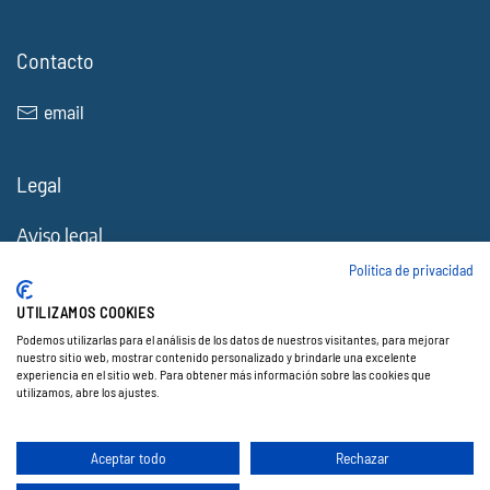
Contacto
email
Legal
Aviso legal
Política de Cookies
Política de privacidad
Política de privacidad
UTILIZAMOS COOKIES
Accesibilidad
Podemos utilizarlas para el análisis de los datos de nuestros visitantes, para mejorar
nuestro sitio web, mostrar contenido personalizado y brindarle una excelente
experiencia en el sitio web. Para obtener más información sobre las cookies que
utilizamos, abre los ajustes.
© 2026 Electocracia. Todos los derechos reservados.
Web creada por ♥
Exprime Creatividad
.
Aceptar todo
Rechazar