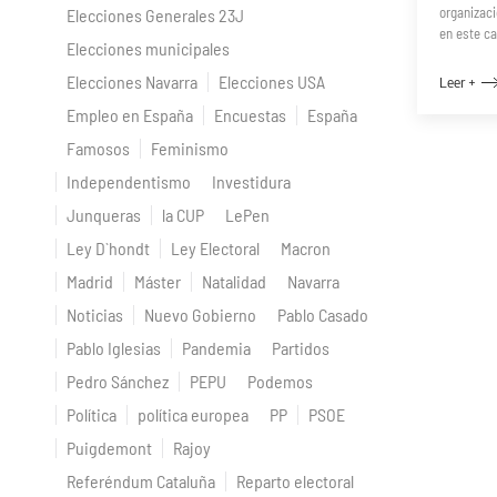
organizac
Elecciones Generales 23J
en este ca
Elecciones municipales
Elecciones Navarra
Elecciones USA
Leer +
Empleo en España
Encuestas
España
Famosos
Feminismo
Independentismo
Investidura
Junqueras
la CUP
LePen
Ley D`hondt
Ley Electoral
Macron
Madrid
Máster
Natalidad
Navarra
Noticias
Nuevo Gobierno
Pablo Casado
Pablo Iglesias
Pandemia
Partidos
Pedro Sánchez
PEPU
Podemos
Política
política europea
PP
PSOE
Puigdemont
Rajoy
Referéndum Cataluña
Reparto electoral