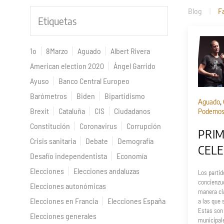
Blog
F
Etiquetas
1o
8Marzo
Aguado
Albert Rivera
American election 2020
Ángel Garrido
Ayuso
Banco Central Europeo
Barómetros
Biden
Bipartidismo
Aguado
,
Brexit
Cataluña
CIS
Ciudadanos
Podemo
Constitución
Coronavirus
Corrupción
PRIM
Crisis sanitaria
Debate
Demografía
CELE
Desafío independentista
Economía
Elecciones
Elecciones andaluzas
Los partid
concienzu
Elecciones autonómicas
manera cla
Elecciones en Francia
Elecciones España
a las que
Estas son
Elecciones generales
municipal