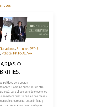
amosos
Ciudadanos
,
Famosos
,
PEPU
,
s
,
Política
,
PP
,
PSOE
,
Vox
ARIAS O
BRITIES.
os políticos se preparan
damente. Como no puede ser de otra
ro está, para el conjunto de elecciones
 se someterá nuestro país en dos meses.
 generales, europeas, autonómicas y
es. Esa preparación como cualquier