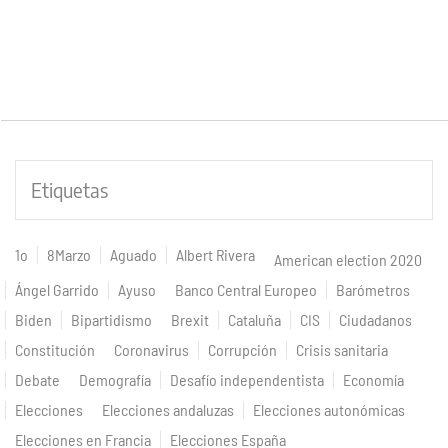
Etiquetas
1o
8Marzo
Aguado
Albert Rivera
American election 2020
Ángel Garrido
Ayuso
Banco Central Europeo
Barómetros
Biden
Bipartidismo
Brexit
Cataluña
CIS
Ciudadanos
Constitución
Coronavirus
Corrupción
Crisis sanitaria
Debate
Demografía
Desafío independentista
Economía
Elecciones
Elecciones andaluzas
Elecciones autonómicas
Elecciones en Francia
Elecciones España