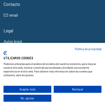
Contacto
email
Legal
Aviso legal
Política de Cookies
Política de privacidad
Política de privacidad
UTILIZAMOS COOKIES
Accesibilidad
Podemos utilizarlas para el análisis de los datos de nuestros visitantes, para mejorar
nuestro sitio web, mostrar contenido personalizado y brindarle una excelente
experiencia en el sitio web. Para obtener más información sobre las cookies que
utilizamos, abre los ajustes.
© 2026 Electocracia. Todos los derechos reservados.
Web creada por ♥
Exprime Creatividad
.
Aceptar todo
Rechazar
No, ajustar