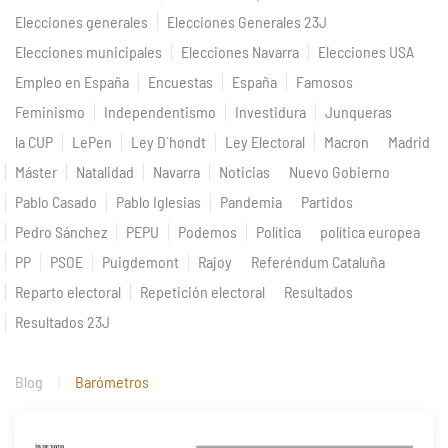
Elecciones generales
Elecciones Generales 23J
Elecciones municipales
Elecciones Navarra
Elecciones USA
Empleo en España
Encuestas
España
Famosos
Feminismo
Independentismo
Investidura
Junqueras
la CUP
LePen
Ley D`hondt
Ley Electoral
Macron
Madrid
Máster
Natalidad
Navarra
Noticias
Nuevo Gobierno
Pablo Casado
Pablo Iglesias
Pandemia
Partidos
Pedro Sánchez
PEPU
Podemos
Política
política europea
PP
PSOE
Puigdemont
Rajoy
Referéndum Cataluña
Reparto electoral
Repetición electoral
Resultados
Resultados 23J
Blog
Barómetros