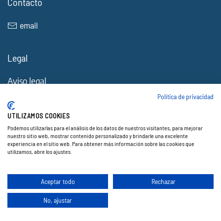
Contacto
email
Legal
Aviso legal
Política de Cookies
Política de privacidad
Política de privacidad
UTILIZAMOS COOKIES
Accesibilidad
Podemos utilizarlas para el análisis de los datos de nuestros visitantes, para mejorar
nuestro sitio web, mostrar contenido personalizado y brindarle una excelente
experiencia en el sitio web. Para obtener más información sobre las cookies que
utilizamos, abre los ajustes.
© 2026 Electocracia. Todos los derechos reservados.
Web creada por ♥
Exprime Creatividad
.
Aceptar todo
Rechazar
No, ajustar