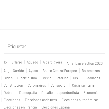
Etiquetas
1o
8Marzo
Aguado
Albert Rivera
American election 2020
Ángel Garrido
Ayuso
Banco Central Europeo
Barómetros
Biden
Bipartidismo
Brexit
Cataluña
CIS
Ciudadanos
Constitución
Coronavirus
Corrupción
Crisis sanitaria
Debate
Demografía
Desafío independentista
Economía
Elecciones
Elecciones andaluzas
Elecciones autonómicas
Elecciones en Francia
Elecciones España