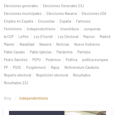
Elecciones generales
Elecciones Generales 23J
Elecciones municipales
Elecciones Navarra
Elecciones USA
Empleo en España
Encuestas
España
Famosos
Feminismo
Independentismo
Investidura
Junqueras
la CUP
LePen
Ley D`hondt
Ley Electoral
Macron
Madrid
Máster
Natalidad
Navarra
Noticias
Nuevo Gobierno
Pablo Casado
Pablo Iglesias
Pandemia
Partidos
Pedro Sánchez
PEPU
Podemos
Política
política europea
PP
PSOE
Puigdemont
Rajoy
Referéndum Cataluña
Reparto electoral
Repetición electoral
Resultados
Resultados 23J
Blog
Independentismo