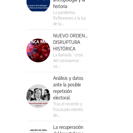
historia
La pandemia.
Reflexiones a la luz
de la…
NUEVO ORDEN…
DISRUPTURA
HISTÓRICA
La llamada ¨crisis
del coronavirus¨
va…
Análisis y datos
ante la posible
repetición
electoral.
Tras el reciente y
fracasado intento
de…
La recuperación