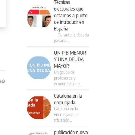
Técnicas
electorales que
estamos a punto
de introducir en
España
Durante la década
pasada…
UN PIB MENOR
Y UNA DEUDA
MAYOR
Un grupo de
profesores y
es
economistas in…
Cataluña en la
encrucijada
Cataluña en la
encrucijada La
situación…
publicación nueva