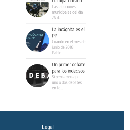
del bipartidismo
Las elecciones
municipales del día
26 d…
La incógnita es el
PP
Cuando en el mes de
junio de 2018
Pablo…
Un primer debate
para los indecisos
Si pensamos que
uno o dos debates
en te…
Legal