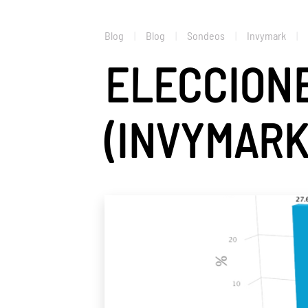
Blog
Blog
Sondeos
Invymark
ELECCION
(INVYMARK