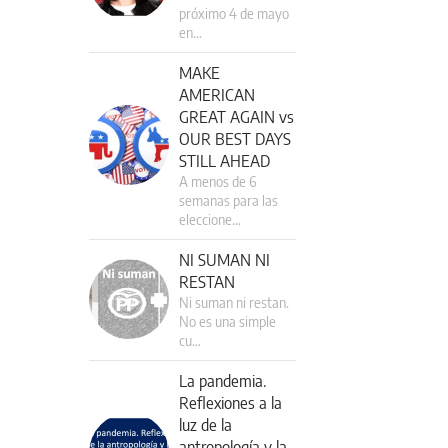
próximo 4 de mayo
en…
MAKE
AMERICAN
GREAT AGAIN vs
OUR BEST DAYS
STILL AHEAD
A menos de 6
semanas para las
eleccione…
NI SUMAN NI
RESTAN
Ni suman ni restan.
No es una simple
cu…
La pandemia.
Reflexiones a la
luz de la
antropología y la