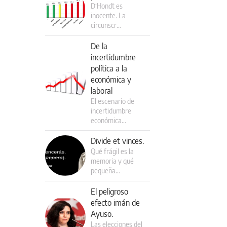
D‘Hondt es
inocente. La
circunscr…
De la
incertidumbre
política a la
económica y
laboral
El escenario de
incertidumbre
económica…
Divide et vinces.
Qué frágil es la
memoria y qué
pequeña…
El peligroso
efecto imán de
Ayuso.
Las elecciones del