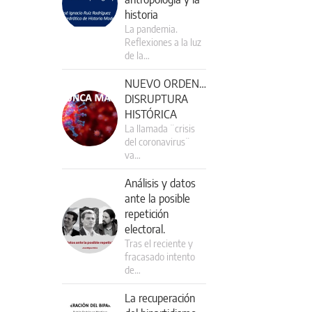
historia
La pandemia.
Reflexiones a la luz
de la…
NUEVO ORDEN…
DISRUPTURA
HISTÓRICA
La llamada ¨crisis
del coronavirus¨
va…
Análisis y datos
ante la posible
repetición
electoral.
Tras el reciente y
fracasado intento
de…
La recuperación