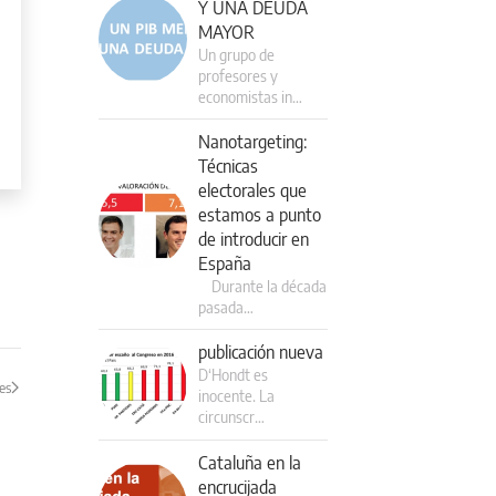
Y UNA DEUDA
MAYOR
Un grupo de
profesores y
economistas in…
Nanotargeting:
Técnicas
electorales que
estamos a punto
de introducir en
España
Durante la década
pasada…
publicación nueva
D‘Hondt es
es
inocente. La
circunscr…
Cataluña en la
encrucijada