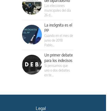
del bipartidismo
Las elecciones
municipales del día
26 d…
La incógnita es el
PP
Cuando en el mes de
junio de 2018
Pablo…
Un primer debate
para los indecisos
Si pensamos que
uno o dos debates
en te…
Legal