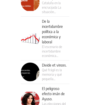
Cataluña en la
encrucijada La
situación…
De la
incertidumbre
política a la
económica y
laboral
El escenario de
incertidumbre
económica…
Divide et vinces.
Qué frágil es la
memoria y qué
pequeña…
El peligroso
efecto imán de
Ayuso.
Las elecciones del