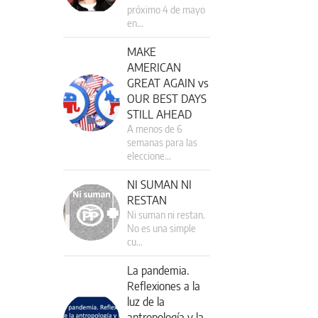
próximo 4 de mayo
en…
MAKE
AMERICAN
GREAT AGAIN vs
OUR BEST DAYS
STILL AHEAD
A menos de 6
semanas para las
eleccione…
NI SUMAN NI
RESTAN
Ni suman ni restan.
No es una simple
cu…
La pandemia.
Reflexiones a la
luz de la
antropología y la