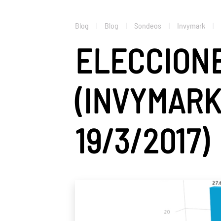
Blog
Blog
Sondeos
Invymark
ELECCION
(INVYMARK
19/3/2017)