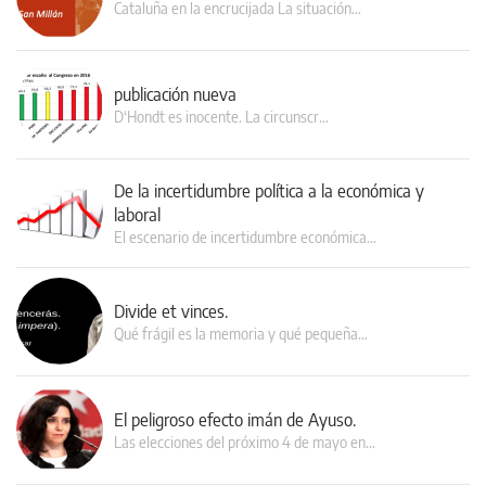
Cataluña en la encrucijada La situación…
publicación nueva
D‘Hondt es inocente. La circunscr…
De la incertidumbre política a la económica y
laboral
El escenario de incertidumbre económica…
Divide et vinces.
Qué frágil es la memoria y qué pequeña…
El peligroso efecto imán de Ayuso.
Las elecciones del próximo 4 de mayo en…