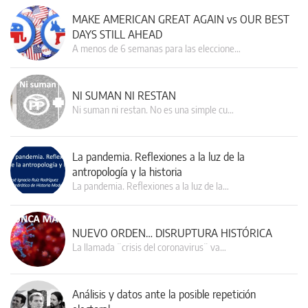
MAKE AMERICAN GREAT AGAIN vs OUR BEST
DAYS STILL AHEAD
A menos de 6 semanas para las eleccione…
NI SUMAN NI RESTAN
Ni suman ni restan. No es una simple cu…
La pandemia. Reflexiones a la luz de la
antropología y la historia
La pandemia. Reflexiones a la luz de la…
NUEVO ORDEN… DISRUPTURA HISTÓRICA
La llamada ¨crisis del coronavirus¨ va…
Análisis y datos ante la posible repetición