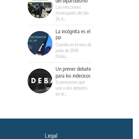
del bipartidismo
Las elecciones
municipales del día
26 d…
La incógnita es el
PP
Cuando en el mes de
junio de 2018
Pablo…
Un primer debate
para los indecisos
Si pensamos que
uno o dos debates
en te…
Legal