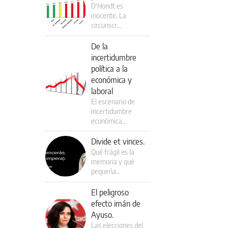
D‘Hondt es
inocente. La
circunscr…
De la
incertidumbre
política a la
económica y
laboral
El escenario de
incertidumbre
económica…
Divide et vinces.
Qué frágil es la
memoria y qué
pequeña…
El peligroso
efecto imán de
Ayuso.
Las elecciones del