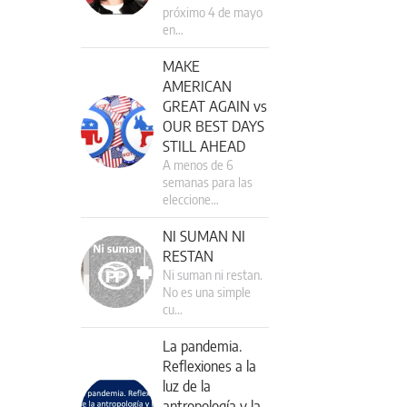
próximo 4 de mayo
en…
MAKE
AMERICAN
GREAT AGAIN vs
OUR BEST DAYS
STILL AHEAD
A menos de 6
semanas para las
eleccione…
NI SUMAN NI
RESTAN
Ni suman ni restan.
No es una simple
cu…
La pandemia.
Reflexiones a la
luz de la
antropología y la