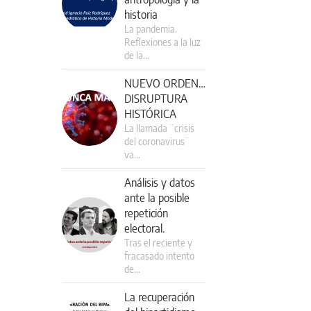
historia
La pandemia.
Reflexiones a la luz
de la…
NUEVO ORDEN…
DISRUPTURA
HISTÓRICA
La llamada ¨crisis
del coronavirus¨
va…
Análisis y datos
ante la posible
repetición
electoral.
Tras el reciente y
fracasado intento
de…
La recuperación