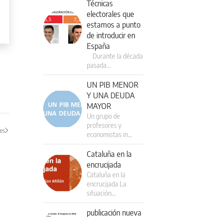
Técnicas
electorales que
estamos a punto
de introducir en
España
Durante la década
pasada…
UN PIB MENOR
Y UNA DEUDA
MAYOR
Un grupo de
profesores y
es
economistas in…
Cataluña en la
encrucijada
Cataluña en la
encrucijada La
situación…
publicación nueva