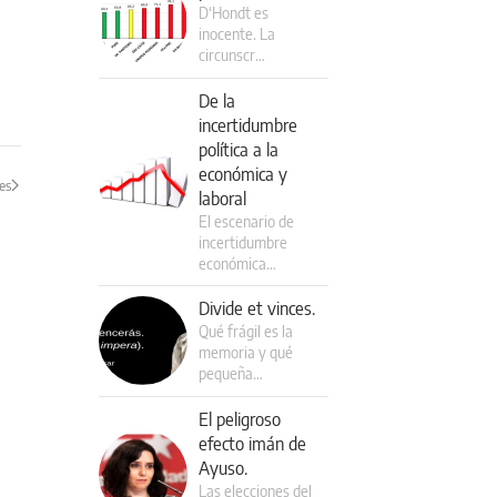
D‘Hondt es
inocente. La
circunscr…
De la
incertidumbre
política a la
económica y
es
laboral
El escenario de
incertidumbre
económica…
Divide et vinces.
Qué frágil es la
memoria y qué
pequeña…
El peligroso
efecto imán de
Ayuso.
Las elecciones del