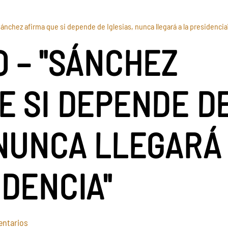
ánchez afirma que si depende de Iglesias, nunca llegará a la presidencia
O – "SÁNCHEZ
E SI DEPENDE D
 NUNCA LLEGARÁ
IDENCIA"
en
entarios