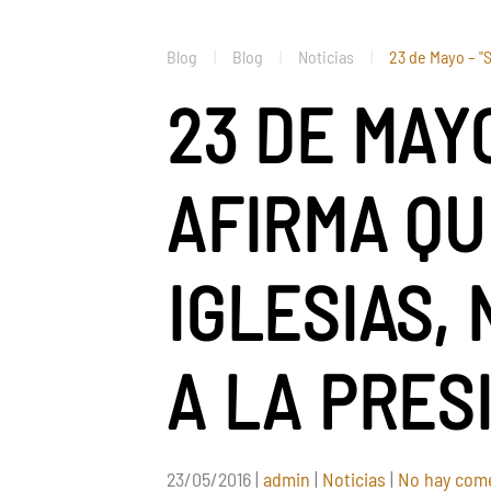
Blog
Blog
Noticias
23 de Mayo – "S
23 DE MAY
AFIRMA QU
IGLESIAS,
A LA PRES
23/05/2016
|
admin
|
Noticias
|
No hay com