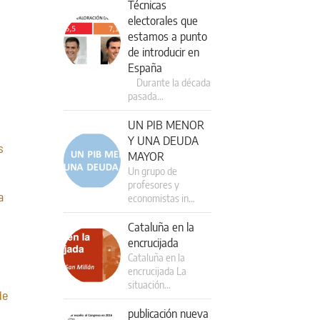
Técnicas
electorales que
estamos a punto
de introducir en
España
Durante la década
pasada…
UN PIB MENOR
Y UNA DEUDA
s
MAYOR
Un grupo de
profesores y
a
economistas in…
Cataluña en la
encrucijada
Cataluña en la
encrucijada La
situación…
de
publicación nueva