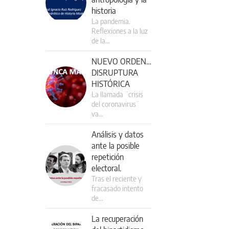
historia
La pandemia.
Reflexiones a la luz
de la…
NUEVO ORDEN…
DISRUPTURA
HISTÓRICA
La llamada ¨crisis
del coronavirus¨
va…
Análisis y datos
ante la posible
repetición
electoral.
Tras el reciente y
fracasado intento
de…
La recuperación