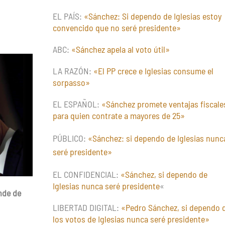
23
EL PAÍS:
«Sánchez: Si dependo de Iglesias estoy
de
convencido que no seré presidente»
Mayo
–
ABC:
«Sánchez apela al voto útil»
"Sánchez
afirma
LA RAZÓN:
«El PP crece e Iglesias consume el
que
sorpasso»
si
depende
EL ESPAÑOL:
«Sánchez promete ventajas fiscale
de
para quien contrate a mayores de 25»
Iglesias,
nunca
PÚBLICO:
«Sánchez: si dependo de Iglesias nunc
llegará
seré presidente»
a
la
EL CONFIDENCIAL:
«Sánchez, si dependo de
presidencia"
Iglesias nunca seré presidente
«
nde de
LIBERTAD DIGITAL:
«Pedro Sánchez, si dependo 
los votos de Iglesias nunca seré presidente»