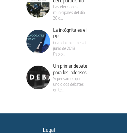
del bipartidismo
Las elecciones
municipales del día
26 d…
La incógnita es el
PP
Cuando en el mes de
junio de 2018
Pablo…
Un primer debate
para los indecisos
Si pensamos que
uno o dos debates
en te…
Legal