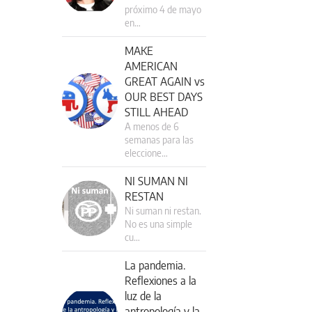
próximo 4 de mayo
en…
MAKE
AMERICAN
GREAT AGAIN vs
OUR BEST DAYS
STILL AHEAD
A menos de 6
semanas para las
eleccione…
NI SUMAN NI
RESTAN
Ni suman ni restan.
No es una simple
cu…
La pandemia.
Reflexiones a la
luz de la
antropología y la