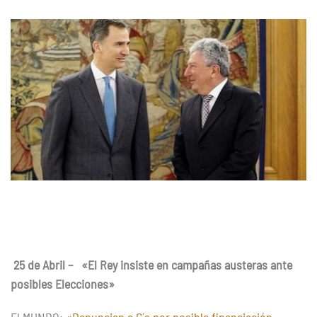
de
Abril
–
"El
Rey
insiste
en
campañas
austeras
ante
posibles
Elecciones"
25 de Abril – «El Rey insiste en campañas austeras ante
posibles Elecciones»
El MUNDO:
«Denuncian a C´s por posible financiación