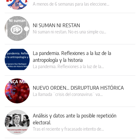
A menos de 6 semanas para las eleccione…
NI SUMAN NI RESTAN
Ni suman ni restan. No es una simple cu…
La pandemia. Reflexiones a la luz de la
antropología y la historia
La pandemia. Reflexiones a la luz de la…
NUEVO ORDEN… DISRUPTURA HISTÓRICA
La llamada ¨crisis del coronavirus¨ va…
Análisis y datos ante la posible repetición
electoral.
Tras el reciente y fracasado intento de…