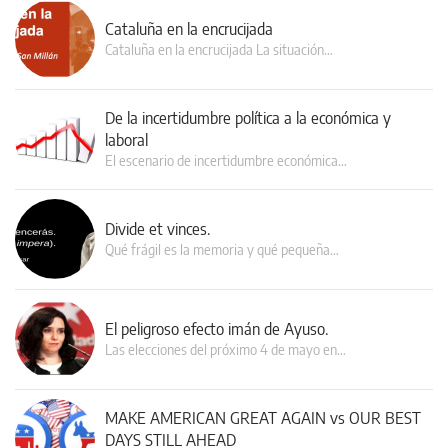
Cataluña en la encrucijada
Cataluña en la encrucijada La situación…
De la incertidumbre política a la económica y
laboral
El escenario de incertidumbre económica…
Divide et vinces.
Qué frágil es la memoria y qué pequeña…
El peligroso efecto imán de Ayuso.
Las elecciones del próximo 4 de mayo en…
MAKE AMERICAN GREAT AGAIN vs OUR BEST
DAYS STILL AHEAD