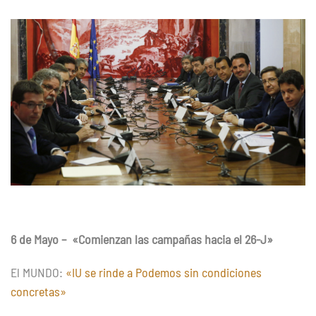
Mayo
–
"Comienzan
las
campañas
hacia
el
26-
J"
6 de Mayo – «Comienzan las campañas hacia el 26-J»
El MUNDO:
«IU se rinde a Podemos sin condiciones
concretas»