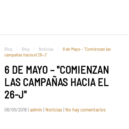
Blog
Blog
Noticias
6 de Mayo – "Comienzan las
campañas hacia el 26-J"
6 DE MAYO – "COMIENZAN
LAS CAMPAÑAS HACIA EL
26-J"
en
06/05/2016
|
admin
|
Noticias
|
No hay comentarios
6
de