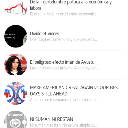
De la incertidumbre política a la económica y
laboral
El escenario de incertidumbre económica…
Divide et vinces.
Qué frágil es la memoria y qué pequeña…
El peligroso efecto imán de Ayuso.
Las elecciones del próximo 4 de mayo en…
MAKE AMERICAN GREAT AGAIN vs OUR BEST
DAYS STILL AHEAD
A menos de 6 semanas para las eleccione…
NI SUMAN NI RESTAN
Ni suman ni restan. No es una simple cu…