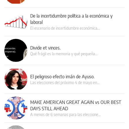
De la incertidumbre política a la económica y
laboral
El escenario de incertidumbre económica…
Divide et vinces.
Qué frágil es la memoria y qué pequeña…
El peligroso efecto imán de Ayuso.
Las elecciones del próximo 4 de mayo en…
MAKE AMERICAN GREAT AGAIN vs OUR BEST
DAYS STILL AHEAD
A menos de 6 semanas para las eleccione…