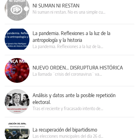
NI SUMAN NI RESTAN
Ni suman ni restan. No es una simple cu…
La pandemia. Reflexiones a la luz de la
antropología y la historia
La pandemia. Reflexiones a la luz de la…
NUEVO ORDEN… DISRUPTURA HISTÓRICA
La llamada ¨crisis del coronavirus¨ va…
Análisis y datos ante la posible repetición
electoral.
Tras el reciente y fracasado intento de…
La recuperación del bipartidismo
Las elecciones municipales del día 26 d…