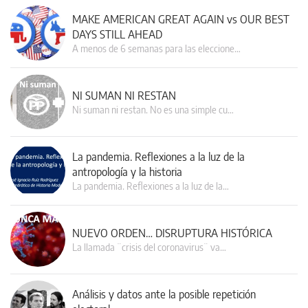
MAKE AMERICAN GREAT AGAIN vs OUR BEST
DAYS STILL AHEAD
A menos de 6 semanas para las eleccione…
NI SUMAN NI RESTAN
Ni suman ni restan. No es una simple cu…
La pandemia. Reflexiones a la luz de la
antropología y la historia
La pandemia. Reflexiones a la luz de la…
NUEVO ORDEN… DISRUPTURA HISTÓRICA
La llamada ¨crisis del coronavirus¨ va…
Análisis y datos ante la posible repetición