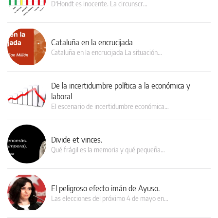
D‘Hondt es inocente. La circunscr…
Cataluña en la encrucijada
Cataluña en la encrucijada La situación…
De la incertidumbre política a la económica y
laboral
El escenario de incertidumbre económica…
Divide et vinces.
Qué frágil es la memoria y qué pequeña…
El peligroso efecto imán de Ayuso.
Las elecciones del próximo 4 de mayo en…