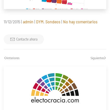
en
11/12/2015
|
admin
|
DYM
,
Sondeos
|
No hay comentarios
Genera
2015
(DYM
Contacte ahora
11/12/20
Anteriores
Siguientes