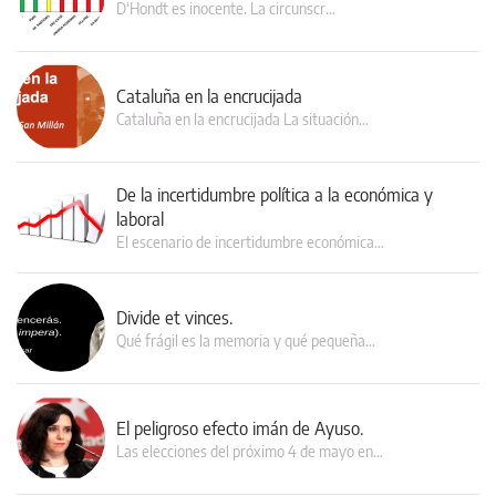
D‘Hondt es inocente. La circunscr…
Cataluña en la encrucijada
Cataluña en la encrucijada La situación…
De la incertidumbre política a la económica y
laboral
El escenario de incertidumbre económica…
Divide et vinces.
Qué frágil es la memoria y qué pequeña…
El peligroso efecto imán de Ayuso.
Las elecciones del próximo 4 de mayo en…