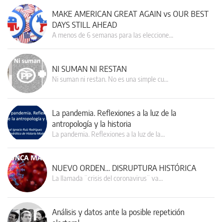
MAKE AMERICAN GREAT AGAIN vs OUR BEST
DAYS STILL AHEAD
A menos de 6 semanas para las eleccione…
NI SUMAN NI RESTAN
Ni suman ni restan. No es una simple cu…
La pandemia. Reflexiones a la luz de la
antropología y la historia
La pandemia. Reflexiones a la luz de la…
NUEVO ORDEN… DISRUPTURA HISTÓRICA
La llamada ¨crisis del coronavirus¨ va…
Análisis y datos ante la posible repetición