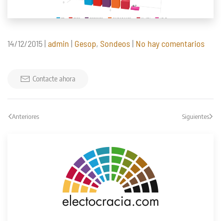
en
14/12/2015
|
admin
|
Gesop
,
Sondeos
|
No hay comentarios
Gene
2015
(Ges
Contacte ahora
14/1
Anteriores
Siguientes