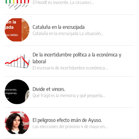
D‘Hondt es inocente. La circunscr…
Cataluña en la encrucijada
Cataluña en la encrucijada La situación…
De la incertidumbre política a la económica y
laboral
El escenario de incertidumbre económica…
Divide et vinces.
Qué frágil es la memoria y qué pequeña…
El peligroso efecto imán de Ayuso.
Las elecciones del próximo 4 de mayo en…