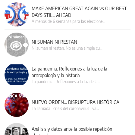
MAKE AMERICAN GREAT AGAIN vs OUR BEST
DAYS STILL AHEAD
A menos de 6 semanas para las eleccione…
NI SUMAN NI RESTAN
Ni suman ni restan. No es una simple cu…
La pandemia. Reflexiones a la luz de la
antropología y la historia
La pandemia. Reflexiones a la luz de la…
NUEVO ORDEN… DISRUPTURA HISTÓRICA
La llamada ¨crisis del coronavirus¨ va…
Análisis y datos ante la posible repetición