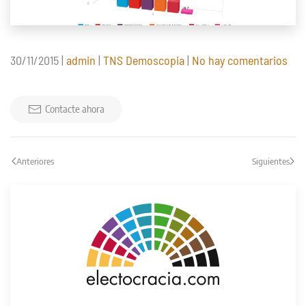
en
30/11/2015
|
admin
|
TNS Demoscopia
|
No hay comentarios
Gen
201
(TN
Contacte ahora
Dem
30/1
Anteriores
Siguientes