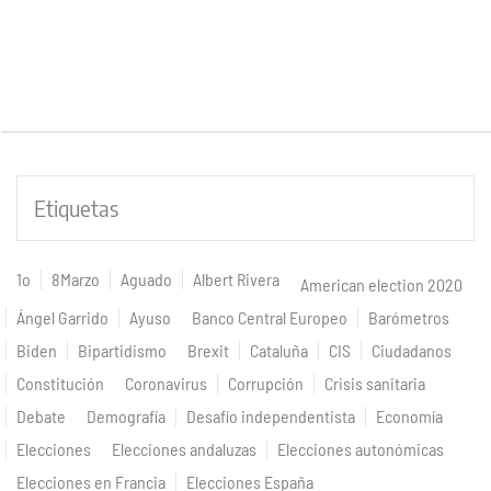
Etiquetas
1o
8Marzo
Aguado
Albert Rivera
American election 2020
Ángel Garrido
Ayuso
Banco Central Europeo
Barómetros
Biden
Bipartidismo
Brexit
Cataluña
CIS
Ciudadanos
Constitución
Coronavirus
Corrupción
Crisis sanitaria
Debate
Demografía
Desafío independentista
Economía
Elecciones
Elecciones andaluzas
Elecciones autonómicas
Elecciones en Francia
Elecciones España