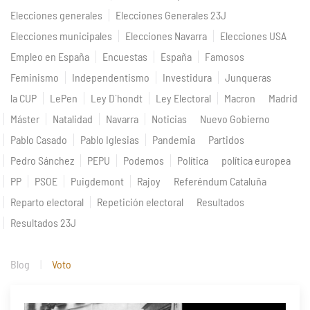
Elecciones generales
Elecciones Generales 23J
Elecciones municipales
Elecciones Navarra
Elecciones USA
Empleo en España
Encuestas
España
Famosos
Feminismo
Independentismo
Investidura
Junqueras
la CUP
LePen
Ley D`hondt
Ley Electoral
Macron
Madrid
Máster
Natalidad
Navarra
Noticias
Nuevo Gobierno
Pablo Casado
Pablo Iglesias
Pandemia
Partidos
Pedro Sánchez
PEPU
Podemos
Política
política europea
PP
PSOE
Puigdemont
Rajoy
Referéndum Cataluña
Reparto electoral
Repetición electoral
Resultados
Resultados 23J
Blog
Voto