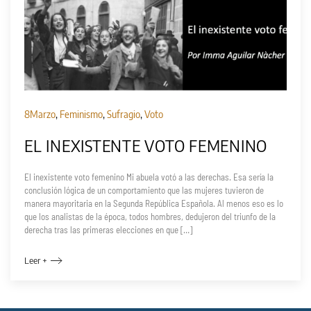
8Marzo
,
Feminismo
,
Sufragio
,
Voto
EL INEXISTENTE VOTO FEMENINO
El inexistente voto femenino Mi abuela votó a las derechas. Esa sería la
conclusión lógica de un comportamiento que las mujeres tuvieron de
manera mayoritaria en la Segunda República Española. Al menos eso es lo
que los analistas de la época, todos hombres, dedujeron del triunfo de la
derecha tras las primeras elecciones en que […]
Leer +