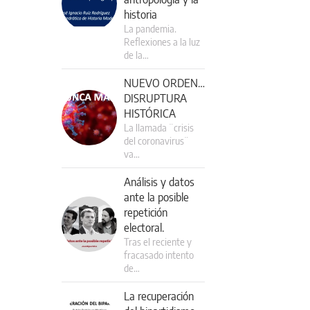
historia
La pandemia.
Reflexiones a la luz
de la…
NUEVO ORDEN…
DISRUPTURA
HISTÓRICA
La llamada ¨crisis
del coronavirus¨
va…
Análisis y datos
ante la posible
repetición
electoral.
Tras el reciente y
fracasado intento
de…
La recuperación