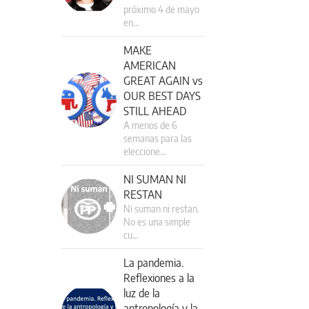
próximo 4 de mayo
en…
MAKE
AMERICAN
GREAT AGAIN vs
OUR BEST DAYS
STILL AHEAD
A menos de 6
semanas para las
eleccione…
NI SUMAN NI
RESTAN
Ni suman ni restan.
No es una simple
cu…
La pandemia.
Reflexiones a la
luz de la
antropología y la