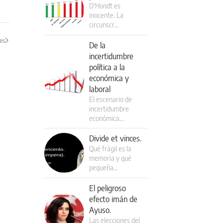
D‘Hondt es
inocente. La
circunscr…
es
De la
incertidumbre
política a la
económica y
laboral
El escenario de
incertidumbre
económica…
Divide et vinces.
Qué frágil es la
memoria y qué
pequeña…
El peligroso
efecto imán de
Ayuso.
Las elecciones del