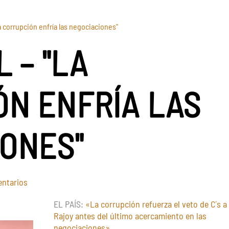
La corrupción enfría las negociaciones"
L – "LA
N ENFRÍA LAS
ONES"
en
ntarios
14
EL PAÍS:
«La corrupción refuerza el veto de C´s a
de
Rajoy antes del último acercamiento en las
Abril
negociaciones»
–