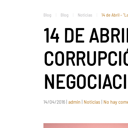
Blog
Blog
Noticias
14 de Abril – "
14 DE ABRI
CORRUPCIÓ
NEGOCIACI
14/04/2016
|
admin
|
Noticias
|
No hay come