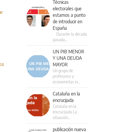
Técnicas
electorales que
ar
estamos a punto
de introducir en
España
Durante la década
pasada…
UN PIB MENOR
Y UNA DEUDA
os
MAYOR
Un grupo de
profesores y
economistas in…
Cataluña en la
encrucijada
Cataluña en la
encrucijada La
situación…
publicación nueva