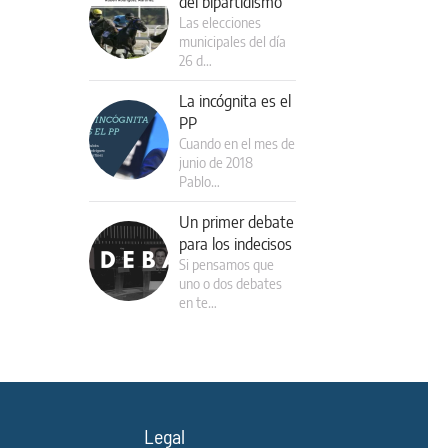
del bipartidismo
Las elecciones
municipales del día
26 d…
La incógnita es el
PP
Cuando en el mes de
junio de 2018
Pablo…
Un primer debate
para los indecisos
Si pensamos que
uno o dos debates
en te…
Legal