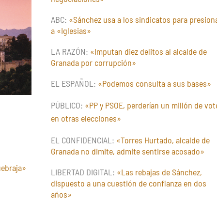
"La
ABC:
«Sánchez usa a los sindicatos para presion
corrupción
a «Iglesias»
enfría
las
LA RAZÓN:
«Imputan diez delitos al alcalde de
negociaciones"
Granada por corrupción»
EL ESPAÑOL:
«Podemos consulta a sus bases»
PÚBLICO:
«PP y PSOE, perderían un millón de vot
en otras elecciones»
EL CONFIDENCIAL:
«Torres Hurtado, alcalde de
Granada no dimite, admite sentirse acosado»
uebraja»
LIBERTAD DIGITAL:
«Las rebajas de Sánchez,
dispuesto a una cuestión de confianza en dos
años»