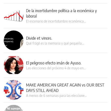
De la incertidumbre política a la económica y
laboral
El escenario de incertidumbre económica…
Divide et vinces.
Qué frágil es la memoria y qué pequeña…
El peligroso efecto imán de Ayuso.
Las elecciones del próximo 4 de mayo en…
MAKE AMERICAN GREAT AGAIN vs OUR BEST
DAYS STILL AHEAD
A menos de 6 semanas para las eleccione…