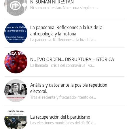
NI SUMAN NI RESTAN
Ni suman ni restan. No es una simple cu…
La pandemia. Reflexiones a la luz de la
antropología y la historia
La pandemia. Reflexiones a la luz de la…
NUEVO ORDEN… DISRUPTURA HISTÓRICA
La llamada ¨crisis del coronavirus¨ va…
Análisis y datos ante la posible repetición
electoral.
Tras el reciente y fracasado intento de…
La recuperación del bipartidismo
Las elecciones municipales del día 26 d…