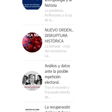
historia
La pandemia.
Reflexiones a la luz
de la…
NUEVO ORDEN…
DISRUPTURA
HISTÓRICA
La llamada ¨crisis
del coronavirus¨
va…
Análisis y datos
ante la posible
repetición
electoral.
Tras el reciente y
fracasado intento
de…
La recuperación