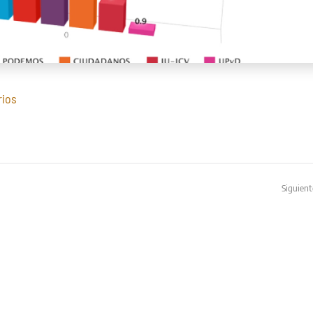
en
rios
Generales
2015
(GA3D
09/11/2015)
Siguient