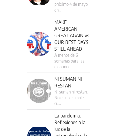
próximo 4 de mayo
en…
MAKE
AMERICAN
GREAT AGAIN vs
OUR BEST DAYS
STILL AHEAD
A menos de 6
semanas para las
eleccione…
NI SUMAN NI
RESTAN
Ni suman ni restan.
No es una simple
cu…
La pandemia.
Reflexiones a la
luz de la
antropología y la