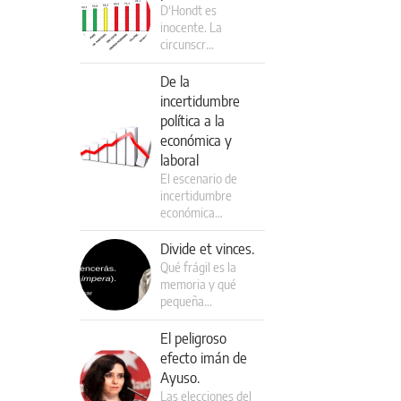
D‘Hondt es
inocente. La
circunscr…
De la
incertidumbre
política a la
económica y
laboral
El escenario de
incertidumbre
económica…
Divide et vinces.
Qué frágil es la
memoria y qué
pequeña…
El peligroso
efecto imán de
Ayuso.
Las elecciones del