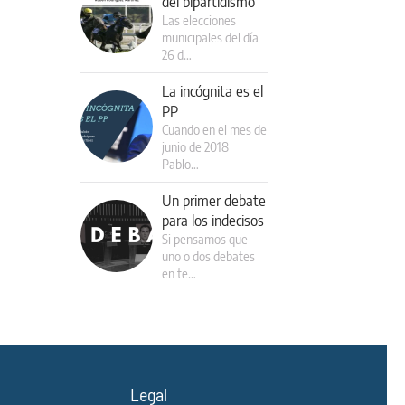
del bipartidismo
Las elecciones
municipales del día
26 d…
La incógnita es el
PP
Cuando en el mes de
junio de 2018
Pablo…
Un primer debate
para los indecisos
Si pensamos que
uno o dos debates
en te…
Legal