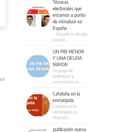
Técnicas
electorales que
estamos a punto
de introducir en
España
Durante la década
pasada…
UN PIB MENOR
Y UNA DEUDA
MAYOR
Un grupo de
profesores y
es
economistas in…
Cataluña en la
encrucijada
Cataluña en la
encrucijada La
situación…
publicación nueva