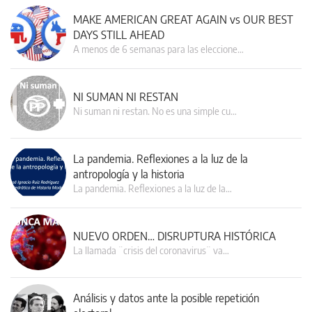
MAKE AMERICAN GREAT AGAIN vs OUR BEST
DAYS STILL AHEAD
A menos de 6 semanas para las eleccione…
NI SUMAN NI RESTAN
Ni suman ni restan. No es una simple cu…
La pandemia. Reflexiones a la luz de la
antropología y la historia
La pandemia. Reflexiones a la luz de la…
NUEVO ORDEN… DISRUPTURA HISTÓRICA
La llamada ¨crisis del coronavirus¨ va…
Análisis y datos ante la posible repetición