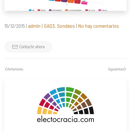
en
15/12/2015
|
admin
|
GAD3
,
Sondeos
|
No hay comentarios
Gener
2015
(GAD3
Contacte ahora
14/12/
Anteriores
Siguientes