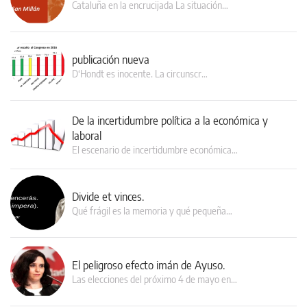
Cataluña en la encrucijada La situación…
publicación nueva
D‘Hondt es inocente. La circunscr…
De la incertidumbre política a la económica y
laboral
El escenario de incertidumbre económica…
Divide et vinces.
Qué frágil es la memoria y qué pequeña…
El peligroso efecto imán de Ayuso.
Las elecciones del próximo 4 de mayo en…