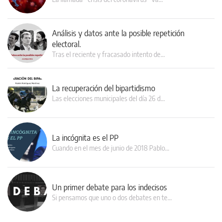
Análisis y datos ante la posible repetición
electoral.
Tras el reciente y fracasado intento de…
La recuperación del bipartidismo
Las elecciones municipales del día 26 d…
La incógnita es el PP
Cuando en el mes de junio de 2018 Pablo…
Un primer debate para los indecisos
Si pensamos que uno o dos debates en te…