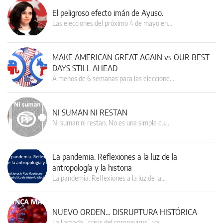
El peligroso efecto imán de Ayuso.
Las elecciones del próximo 4 de mayo en…
MAKE AMERICAN GREAT AGAIN vs OUR BEST
DAYS STILL AHEAD
A menos de 6 semanas para las eleccione…
NI SUMAN NI RESTAN
Ni suman ni restan. No es una simple cu…
La pandemia. Reflexiones a la luz de la
antropología y la historia
La pandemia. Reflexiones a la luz de la…
NUEVO ORDEN… DISRUPTURA HISTÓRICA
La llamada ¨crisis del coronavirus¨ va…