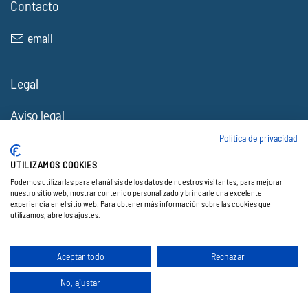
Contacto
email
Legal
Aviso legal
Política de Cookies
Política de privacidad
Política de privacidad
UTILIZAMOS COOKIES
Accesibilidad
Podemos utilizarlas para el análisis de los datos de nuestros visitantes, para mejorar
nuestro sitio web, mostrar contenido personalizado y brindarle una excelente
experiencia en el sitio web. Para obtener más información sobre las cookies que
utilizamos, abre los ajustes.
© 2026 Electocracia. Todos los derechos reservados.
Web creada por ♥
Exprime Creatividad
.
Aceptar todo
Rechazar
No, ajustar