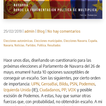
en
25/02/2019
|
admin
|
Blog
|
No hay comentarios
Navarra,
Elecciones autonómicas
,
Elecciones municipales
,
Elecciones Navarra
,
España
,
donde
Navarra
,
Noticias
,
Partidos
,
Política
,
Resultados
la
fragmentación
política
Hace unos días, diseñando un cuestionario para las
se
próximas elecciones al Parlamento de Navarra del 26 de
multiplica
mayo, enumeré hasta 10 opciones susceptibles de
conseguir un escaño. Son las siguientes, por cierto orden
de importancia:
UPN
,
GeroaBai
,
Bildu
,
PSN
,
Podemos
,
Izquierda Unida
(IE),
Ciudadanos
,
PP
,
VOX
y posible
escisión de Podemos. A estas, hay que sumar otras
fuerzas que, con probabilidad, no obtendrán escaño. A mi